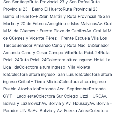
San SantiagoRuta Provincial 23 y San RafaelRuta
Provincial 23 - Barrio El HuertoRuta Provincial 23 -
Barrio El Huerto-P2San Martín y Ruta Provincial 49San
Martín y 20 de FebreroAmeghino e Islas MalvinasAv. Gral.
M.M. de Güemes - Frente Plaza de CerrillosAv. Gral. M.M.
de Güemes y Vicente Pérez - Frente Escuela Villa Los
TarcosSenador Armando Cano y Ruta Nac. 68Senador
Armando Cano y Cesar Canepa VillarRuta Pcial. 24Ruta
Pcial. 24Ruta Pcial. 24Colectora altura ingreso Hotel La
Liga IdaColectora altura ingreso Villa Violeta
IdaColectora altura ingreso San Luis IdaColectora altura
ingreso Ceibal - Tierra Mía idaColectora altura ingreso
Pueblo Atocha IdaRotonda Acc. SeptiembreRotonda
GYT - Lado esteColectora Sur Colegio Uzzi - URCAv.
Bolivia y LazarovichAv. Bolivia y Av. HoussayAv. Bolivia -
Parador U.N.SaAv. Bolivia y Av. Fuerza AéreaColectora